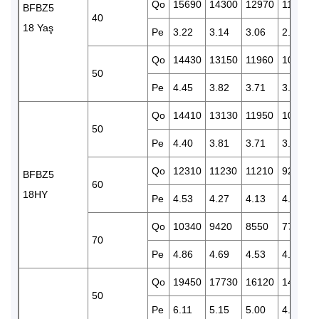
Qo
15690
14300
12970
11750
BFBZ5
40
18 Yaş
Pe
3.22
3.14
3.06
2.96
Qo
14430
13150
11960
10800
50
Pe
4.45
3.82
3.71
3.61
Qo
14410
13130
11950
10880
50
Pe
4.40
3.81
3.71
3.60
Qo
12310
11230
11210
9270
BFBZ5
60
18HY
Pe
4.53
4.27
4.13
4.00
Qo
10340
9420
8550
7750
70
Pe
4.86
4.69
4.53
4.37
Qo
19450
17730
16120
14660
50
Pe
6.11
5.15
5.00
4.86