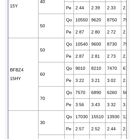
40
15Y
Pe
2.44
2.39
2.33
2.26
Qo
10550
9620
8750
7960
50
Pe
2.87
2.80
2.72
2.64
Qo
10540
9600
8730
7950
50
Pe
2.87
2.81
2.73
2.65
Qo
9010
8210
7470
6780
BFBZ4
60
15HY
Pe
3.22
3.21
3.02
2.93
Qo
7570
6890
6260
5670
70
Pe
3.56
3.43
3.32
3.20
Qo
17030
15510
13930
12720
30
Pe
2.57
2.52
2.44
2.40