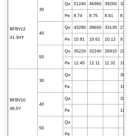
Qo
51240
46960
39250
32590
30
Pe
8.74
8.75
8.61
8.33
Qo
43280
39650
33130
27410
BFBV12
40
41.3HY
Pe
10.81
10.61
10.12
9.53
Qo
35220
32240
26910
22240
50
Pe
12.45
12.11
11.32
10.47
Qo
38110
30
Pe
10.21
Qo
32140
BFBV10
40
48,5Y
Pe
11.55
Qo
50
Pe