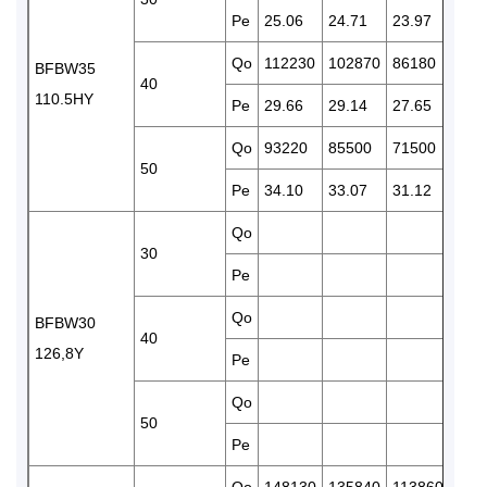
Pe
25.06
24.71
23.97
23.
Qo
112230
102870
86180
715
BFBW35
40
110.5HY
Pe
29.66
29.14
27.65
26.
Qo
93220
85500
71500
592
50
Pe
34.10
33.07
31.12
28.
Qo
967
30
Pe
27.
Qo
835
BFBW30
40
126,8Y
Pe
30.
Qo
50
Pe