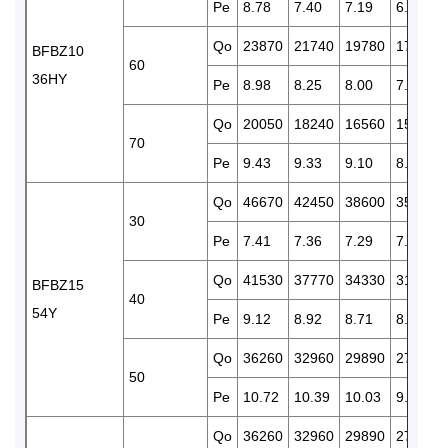
Pe
8.78
7.40
7.19
6.98
Qo
23870
21740
19780
17930
BFBZ10
60
36HY
Pe
8.98
8.25
8.00
7.75
Qo
20050
18240
16560
15000
70
Pe
9.43
9.33
9.10
8.45
Qo
46670
42450
38600
35070
30
Pe
7.41
7.36
7.29
7.18
Qo
41530
37770
34330
31120
BFBZ15
40
54Y
Pe
9.12
8.92
8.71
8.45
Qo
36260
32960
29890
27050
50
Pe
10.72
10.39
10.03
9.65
Qo
36260
32960
29890
27050