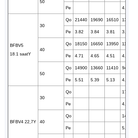
50
Pe
4.97
Qo
21440
19690
16510
13740
30
Pe
3.82
3.84
3.81
3.71
Qo
18150
16650
13950
11590
BFBV5
40
18.1 saatY
Pe
4.71
4.65
4.51
4.31
Qo
14900
13660
11410
9450
50
Pe
5.51
5.39
5.13
4.82
Qo
17240
30
Pe
4.66
Qo
14370
BFBV4 22,7Y
40
Pe
5.35