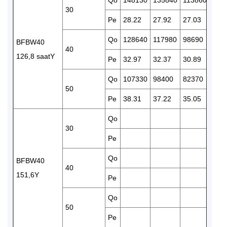
Qo
148130
135840
113860
947
30
Pe
28.22
27.92
27.03
25.
Qo
128640
117980
98690
819
BFBW40
40
126,8 saatY
Pe
32.97
32.37
30.89
29.1
Qo
107330
98400
82370
683
50
Pe
38.31
37.22
35.05
32.
Qo
115
30
Pe
33.
Qo
100
BFBW40
40
151,6Y
Pe
36.
Qo
50
Pe