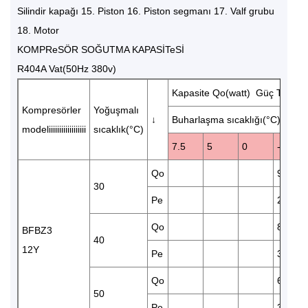
Silindir kapağı 15. Piston 16. Piston segmanı 17. Valf grubu
18. Motor
KOMPReSÖR SOĞUTMA KAPASİTeSİ
R404A Vat(50Hz 380v)
Kapasite Qo(watt) Güç Tüketi
Kompresörler
Yoğuşmalı
↓
Buharlaşma sıcaklığı(°C)
modeliiiiiiiiiiiiiiiiii
sıcaklık(°C)
7.5
5
0
-5
Qo
9700
30
Pe
2.68
Qo
8200
BFBZ3
40
12Y
Pe
3.21
Qo
6750
50
Pe
3.65