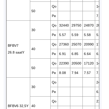
Qo
14260
50
Pe
7.17
Qo
32440
29750
24870
20700
30
Pe
5.57
5.59
5.58
5.47
Qo
27360
25070
20990
17400
BFBV7
40
26.8 saatY
Pe
6.91
6.85
6.64
6.35
Qo
22390
20500
17120
14160
50
Pe
8.08
7.94
7.57
7.11
Qo
24820
30
Pe
6.74
Qo
21000
BFBV6 32,5Y
40