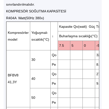
sınırlandırılmalıdır.
KOMPRESÖR SOĞUTMA KAPASİTESİ
R404A Watt(50Hz 380v)
Kapasite Qo(watt) Güç Tüketim
Kompresörler
Yoğuşmalı
↓
Buharlaşma sıcaklığı(°C)
model
sıcaklık(°C)
7.5
5
0
-5
Qo
32880
30
Pe
8.86
Qo
27610
BFBV8
40
41,3Y
Pe
9.99
Qo
50
Pe