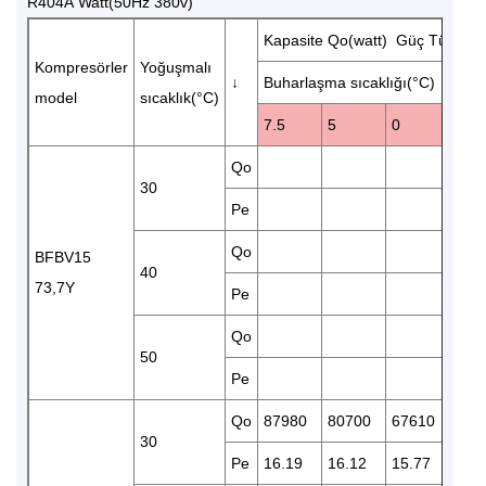
R404A Watt(50Hz 380v)
Kapasite Qo(watt) Güç Tüketim
Kompresörler
Yoğuşmalı
↓
Buharlaşma sıcaklığı(°C)
model
sıcaklık(°C)
7.5
5
0
-5
Qo
567
30
Pe
15.
Qo
483
BFBV15
40
73,7Y
Pe
18.
Qo
50
Pe
Qo
87980
80700
67610
561
30
Pe
16.19
16.12
15.77
15.