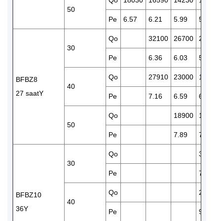
Qo
18030
16590
14230
11090
50
Pe
6.57
6.21
5.99
5.60
Qo
32100
26700
22860
30
Pe
6.36
6.03
5.83
Qo
27910
23000
18800
BFBZ8
40
27 saatY
Pe
7.16
6.59
6.28
Qo
18900
15640
50
Pe
7.89
7.70
Qo
30400
30
Pe
7.88
Qo
26290
BFBZ10
40
36Y
Pe
9.54