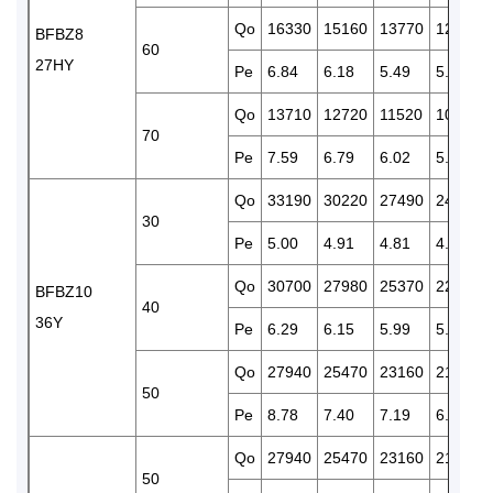
Qo
16330
15160
13770
12260
BFBZ8
60
27HY
Pe
6.84
6.18
5.49
5.31
Qo
13710
12720
11520
10250
70
Pe
7.59
6.79
6.02
5.80
Qo
33190
30220
27490
24890
30
Pe
5.00
4.91
4.81
4.69
Qo
30700
27980
25370
22990
BFBZ10
40
36Y
Pe
6.29
6.15
5.99
5.82
Qo
27940
25470
23160
21050
50
Pe
8.78
7.40
7.19
6.98
Qo
27940
25470
23160
21050
50