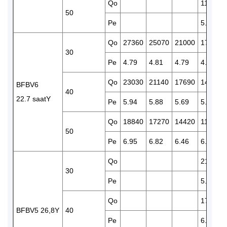
Qo
11590
50
Pe
5.94
Qo
27360
25070
21000
17490
30
Pe
4.79
4.81
4.79
4.67
Qo
23030
21140
17690
14670
BFBV6
40
22.7 saatY
Pe
5.94
5.88
5.69
5.43
Qo
18840
17270
14420
11920
50
Pe
6.95
6.82
6.46
6.03
Qo
21000
30
Pe
5.59
Qo
17560
BFBV5 26,8Y
40
Pe
6.43