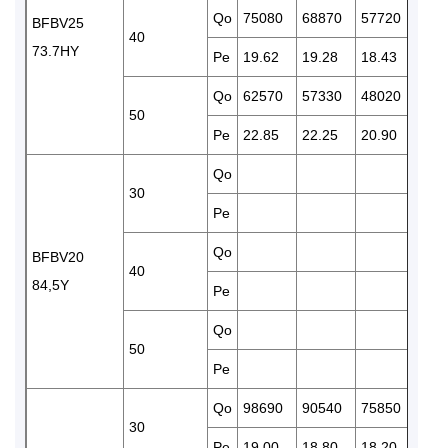
Qo
75080
68870
57720
479
BFBV25
40
73.7HY
Pe
19.62
19.28
18.43
17.
Qo
62570
57330
48020
397
50
Pe
22.85
22.25
20.90
19.
Qo
586
30
Pe
18.
Qo
559
BFBV20
40
84,5Y
Pe
20.
Qo
50
Pe
Qo
98690
90540
75850
632
30
Pe
19.00
18.80
18.20
17.