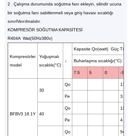
2
Çalışma durumunda soğutma fanı ekleyin, silindir ucuna
.
bir soğutma fanı sabitlenmeli veya giriş havası sıcaklığı
sınırlVeırılmalıdır.
KOMPRESÖR SOĞUTMA KAPASİTESİ
R404A Wat(50Hz380v)
Kapasite Qo(watt) Güç Tüketim
Kompresörler
Yoğuşmalı
↓
Buharlaşma sıcaklığı(°C)
model
sıcaklık(°C)
7.5
5
0
-5
Qo
13650
30
Pe
3.89
Qo
11500
BFBV3 18.1Y
40
Pe
4.47
Qo
9400