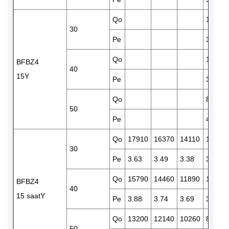
Qo
12150
30
Pe
3.32
Qo
10190
BFBZ4
40
15Y
Pe
3.68
Qo
8450
50
Pe
4.27
Qo
17910
16370
14110
12150
30
Pe
3.63
3.49
3.38
3.32
Qo
15790
14460
11890
10190
BFBZ4
40
15 saatY
Pe
3.88
3.74
3.69
3.68
Qo
13200
12140
10260
8450
50