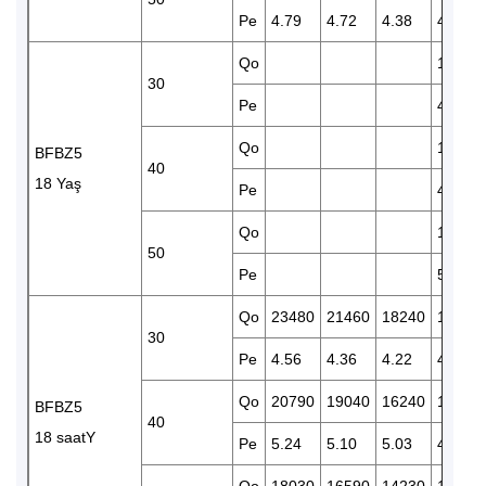
Pe
4.79
4.72
4.38
4.27
Qo
15070
30
Pe
4.13
Qo
13020
BFBZ5
40
18 Yaş
Pe
4.89
Qo
11090
50
Pe
5.60
Qo
23480
21460
18240
15070
30
Pe
4.56
4.36
4.22
4.13
Qo
20790
19040
16240
13020
BFBZ5
40
18 saatY
Pe
5.24
5.10
5.03
4.89