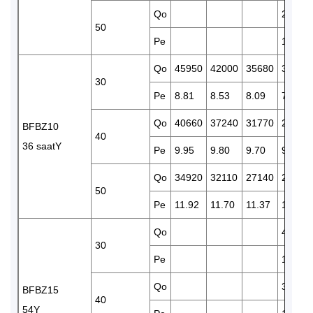
Qo
22470
50
Pe
11.10
Qo
45950
42000
35680
30400
30
Pe
8.81
8.53
8.09
7.88
Qo
40660
37240
31770
26290
BFBZ10
40
36 saatY
Pe
9.95
9.80
9.70
9.54
Qo
34920
32110
27140
22470
50
Pe
11.92
11.70
11.37
11.10
Qo
42450
30
Pe
11.85
Qo
35420
BFBZ15
40
54Y