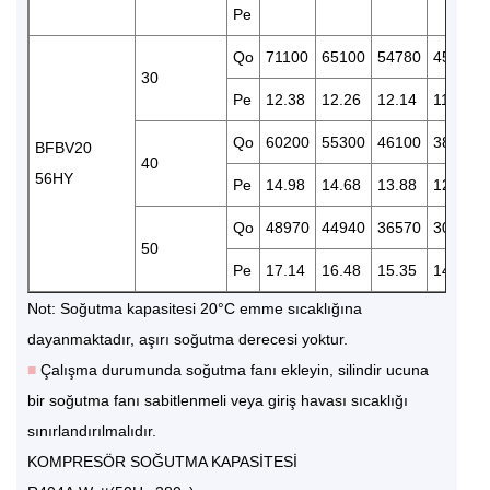
Pe
Qo
71100
65100
54780
45110
30
Pe
12.38
12.26
12.14
11.59
Qo
60200
55300
46100
38100
BFBV20
40
56HY
Pe
14.98
14.68
13.88
12.99
Qo
48970
44940
36570
30120
50
Pe
17.14
16.48
15.35
14.11
Not: Soğutma kapasitesi 20°C emme sıcaklığına
dayanmaktadır, aşırı soğutma derecesi yoktur.
■
Çalışma durumunda soğutma fanı ekleyin, silindir ucuna
bir soğutma fanı sabitlenmeli veya giriş havası sıcaklığı
sınırlandırılmalıdır.
KOMPRESÖR SOĞUTMA KAPASİTESİ