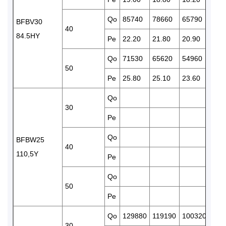
Qo
85740
78660
65790
548
BFBV30
40
84.5HY
Pe
22.20
21.80
20.90
19.
Qo
71530
65620
54960
456
50
Pe
25.80
25.10
23.60
21.
Qo
839
30
Pe
23.
Qo
720
BFBW25
40
110,5Y
Pe
27.
Qo
50
Pe
Qo
129880
119190
100320
834
30