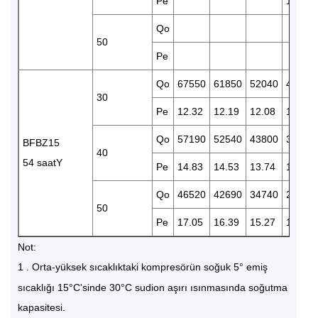
Pe
13.41
Qo
50
Pe
Qo
67550
61850
52040
42850
30
Pe
12.32
12.19
12.08
11.53
Qo
57190
52540
43800
36200
BFBZ15
40
54 saatY
Pe
14.83
14.53
13.74
12.86
Qo
46520
42690
34740
28610
50
Pe
17.05
16.39
15.27
14.03
Not:
1
Orta-yüksek sıcaklıktaki kompresörün soğuk 5° emiş
.
sıcaklığı 15°C'sinde 30°C sudion aşırı ısınmasında soğutma
kapasitesi.