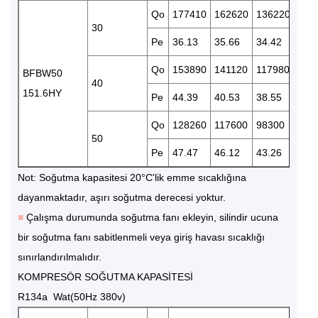
Qo
177410
162620
136220
113
30
Pe
36.13
35.66
34.42
32.
Qo
153890
141120
117980
979
BFBW50
40
151.6HY
Pe
44.39
40.53
38.55
36.
Qo
128260
117600
98300
815
50
Pe
47.47
46.12
43.26
40.
Not: Soğutma kapasitesi 20°C'lik emme sıcaklığına
dayanmaktadır, aşırı soğutma derecesi yoktur.
■
Çalışma durumunda soğutma fanı ekleyin, silindir ucuna
bir soğutma fanı sabitlenmeli veya giriş havası sıcaklığı
sınırlandırılmalıdır.
KOMPRESÖR SOĞUTMA KAPASİTESİ
R134a Wat(50Hz 380v)