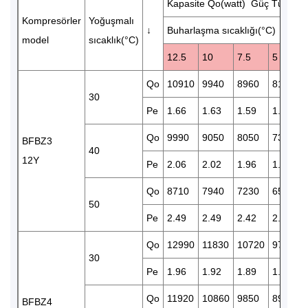
Kapasite Qo(watt) Güç Tüketim
Kompresörler
Yoğuşmalı
↓
Buharlaşma sıcaklığı(°C)
model
sıcaklık(°C)
12.5
10
7.5
5
Qo
10910
9940
8960
8190
30
Pe
1.66
1.63
1.59
1.55
Qo
9990
9050
8050
7390
BFBZ3
40
12Y
Pe
2.06
2.02
1.96
1.90
Qo
8710
7940
7230
6520
50
Pe
2.49
2.49
2.42
2.35
Qo
12990
11830
10720
9700
30
Pe
1.96
1.92
1.89
1.83
Qo
11920
10860
9850
8920
BFBZ4