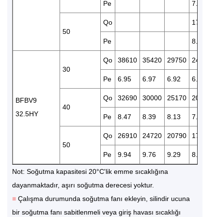
Pe
7.75
Qo
17230
50
Pe
8.73
Qo
38610
35420
29750
24780
30
Pe
6.95
6.97
6.92
6.73
Qo
32690
30000
25170
20990
BFBV9
40
32.5HY
Pe
8.47
8.39
8.13
7.75
Qo
26910
24720
20790
17290
50
Pe
9.94
9.76
9.29
8.73
Not: Soğutma kapasitesi 20°C'lik emme sıcaklığına
dayanmaktadır, aşırı soğutma derecesi yoktur.
■
Çalışma durumunda soğutma fanı ekleyin, silindir ucuna
bir soğutma fanı sabitlenmeli veya giriş havası sıcaklığı