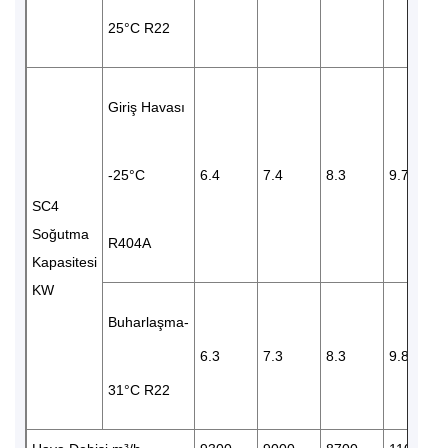
25°C R22
Giriş Havası
-25°C
6.4
7.4
8.3
9.7
SC4
Soğutma
R404A
Kapasitesi
KW
Buharlaşma-
6.3
7.3
8.3
9.8
31°C R22