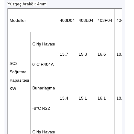
Yüzgeç Aralığı: 4mm
Modeller
403D04
403E04
403F04
404E04
Giriş Havası
13.7
15.3
16.6
18.4
SC2
0°C R404A
Soğutma
Kapasitesi
Buharlaşma
KW
13.4
15.1
16.1
18.3
-8°C R22
Giriş Havası