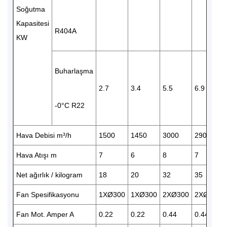
Soğutma
Kapasitesi
R404A
KW
Buharlaşma
2.7
3.4
5.5
6.9
-0°C R22
Hava Debisi m³/h
1500
1450
3000
2900
Hava Atışı m
7
6
8
7
Net ağırlık / kilogram
18
20
32
35
Fan Spesifikasyonu
1XØ300
1XØ300
2XØ300
2XØ300
Fan Mot. Amper A
0.22
0.22
0.44
0.44