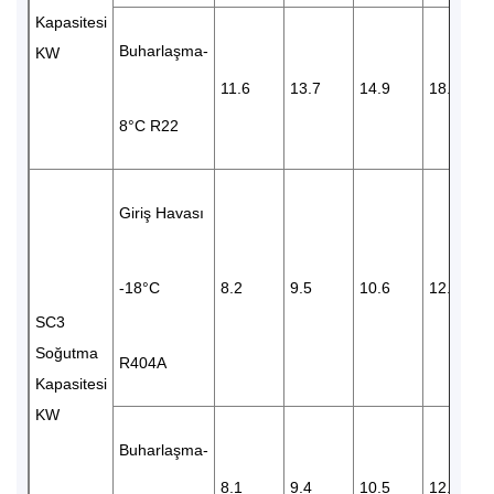
Kapasitesi
Buharlaşma-
KW
11.6
13.7
14.9
18.8
8°C R22
Giriş Havası
-18°C
8.2
9.5
10.6
12.6
SC3
Soğutma
R404A
Kapasitesi
KW
Buharlaşma-
8.1
9.4
10.5
12.6