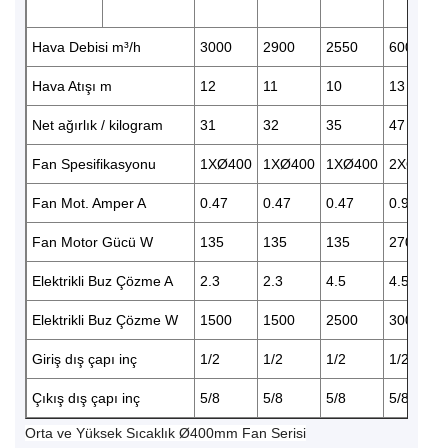
Hava Debisi m³/h
3000
2900
2550
6000
Hava Atışı m
12
11
10
13
Net ağırlık / kilogram
31
32
35
47
Fan Spesifikasyonu
1XØ400
1XØ400
1XØ400
2XØ400
Fan Mot. Amper A
0.47
0.47
0.47
0.94
Fan Motor Gücü W
135
135
135
270
Elektrikli Buz Çözme A
2.3
2.3
4.5
4.5
Elektrikli Buz Çözme W
1500
1500
2500
3000
Giriş dış çapı inç
1/2
1/2
1/2
1/2
Çıkış dış çapı inç
5/8
5/8
5/8
5/8
Orta ve Yüksek Sıcaklık Ø400mm Fan Serisi