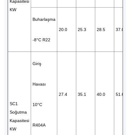
Kapasitesi
KW
Buharlaşma
20.0
25.3
28.5
37.0
-8°C R22
Giriş
Havası
27.4
35.1
40.0
51.6
SC1
10°C
Soğutma
Kapasitesi
R404A
KW