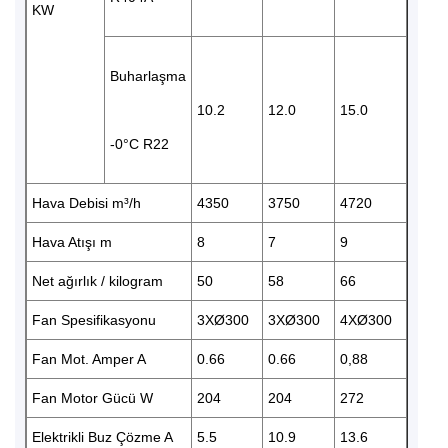
KW
Buharlaşma
10.2
12.0
15.0
-0°C R22
Hava Debisi m³/h
4350
3750
4720
Hava Atışı m
8
7
9
Net ağırlık / kilogram
50
58
66
Fan Spesifikasyonu
3XØ300
3XØ300
4XØ300
Fan Mot. Amper A
0.66
0.66
0,88
Fan Motor Gücü W
204
204
272
Elektrikli Buz Çözme A
5.5
10.9
13.6