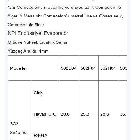
*shr Comeceion'u metral lhe ve ohaes ae △ Comecion ile
ölçer. Y Meas shr Comeceion'u metral Lhe ve Ohaes ae △
Comecion ile ölçer.
NPI Endüstriyel Evaporatör
Orta ve Yüksek Sıcaklık Serisi
Yüzgeç Aralığı: 4mm
Modeller
502D04
502F04
502H04
503F04
Giriş
Havası 0°C
20.0
25.3
28.3
36.7
SC2
Soğutma
R404A