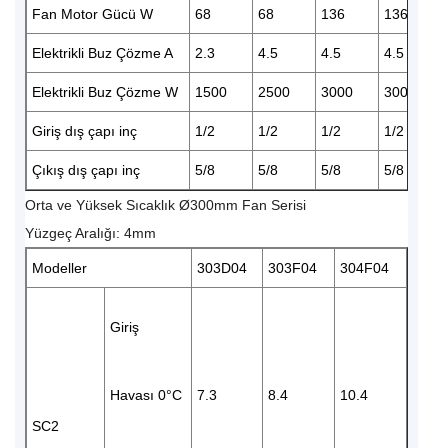
Fan Motor Gücü W
68
68
136
136
Elektrikli Buz Çözme A
2.3
4.5
4.5
4.5
Elektrikli Buz Çözme W
1500
2500
3000
3000
Giriş dış çapı inç
1/2
1/2
1/2
1/2
Çıkış dış çapı inç
5/8
5/8
5/8
5/8
Orta ve Yüksek Sıcaklık Ø300mm Fan Serisi
Yüzgeç Aralığı: 4mm
Modeller
303D04
303F04
304F04
Giriş
Havası 0°C
7.3
8.4
10.4
SC2