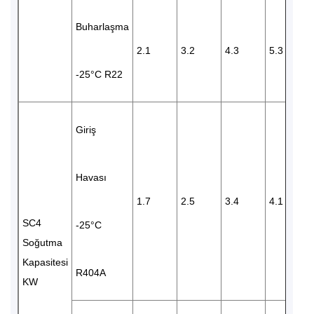
Buharlaşma
2.1
3.2
4.3
5.3
-25°C R22
Giriş
Havası
1.7
2.5
3.4
4.1
SC4
-25°C
Soğutma
Kapasitesi
R404A
KW