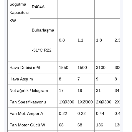
Soğutma
R404A
Kapasitesi
KW
Buharlaşma
0.8
1.1
1.8
2.3
-31°C R22
Hava Debisi m³/h
1550
1500
3100
3000
Hava Atışı m
8
7
9
8
Net ağırlık / kilogram
17
19
31
34
Fan Spesifikasyonu
1XØ300
1XØ300
2XØ300
2XØ300
Fan Mot. Amper A
0.22
0.22
0.44
0.44
Fan Motor Gücü W
68
68
136
136