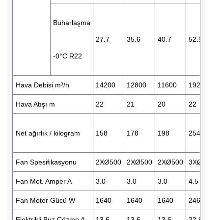
Buharlaşma
27.7
35.6
40.7
52.5
-0°C R22
Hava Debisi m³/h
14200
12800
11600
19200
Hava Atışı m
22
21
20
22
Net ağırlık / kilogram
158
178
198
254
Fan Spesifikasyonu
2XØ500
2XØ500
2XØ500
3XØ500
Fan Mot. Amper A
3.0
3.0
3.0
4.5
Fan Motor Gücü W
1640
1640
1640
2460
Elektrikli Buz Çözme A
13.6
13.6
13.6
22.6