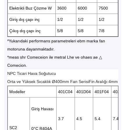
Elektrikli Buz Çözme W
3600
6000
7500
Giriş dış çapı inç
1/2
1/2
1/2
Çıkış dış çapı inç
5/8
5/8
7/8
*Yukarıdaki performans parametreleri ebm marka fan
motoruna dayanmaktadır.
*meas shr Comeceion ile metral Lhe ve ohaes ae △
Comecion.
NPC Ticari Hava Soğutucu
Orta ve Yüksek Sıcaklık Ø400mm Fan SerisiFin Aralığı:4mm
Modeller
401C04
401D04
401F04
402C04
Giriş Havası
3.7
4.5
5.4
7.4
SC2
0°C R404A