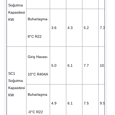
Soğutma
Kapasitesi
Buharlaşma-
KW
3.6
4.3
5.2
7.3
8°C R22
Giriş Havası
5.0
6.1
7.7
10.0
SC1
10°C R404A
Soğutma
Kapasitesi
Buharlaşma
KW
4.9
6.1
7.5
9.9
-0°C R22