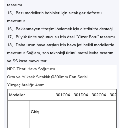
tasarımı
15、Bazı modellerin bobinleri için sıcak gaz defrostu
mevcuttur
16、Beklenmeyen titreşimi önlemek için distribütör desteği
17、Büyük ünite soğutucusu için özel "Yüzer Boru" tasarımı
18、Daha uzun hava atışları için hava jeti belirli modellerde
mevcuttur Sağlam, son teknoloji ürünü metal levha tasarımı
ve SS kasa mevcuttur
NPC Ticari Hava Soğutucu
Orta ve Yüksek Sıcaklık Ø300mm Fan Serisi
Yüzgeç Aralığı: 4mm
Modeller
301C04
301D04
302C04
302D04
Giriş