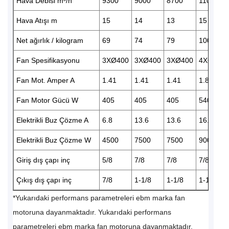
Hava Debisi m³/h
9300
9000
8700
11000
Hava Atışı m
15
14
13
15
Net ağırlık / kilogram
69
74
79
100
Fan Spesifikasyonu
3XØ400
3XØ400
3XØ400
4XØ400
Fan Mot. Amper A
1.41
1.41
1.41
1.88
Fan Motor Gücü W
405
405
405
540
Elektrikli Buz Çözme A
6.8
13.6
13.6
16.4
Elektrikli Buz Çözme W
4500
7500
7500
9000
Giriş dış çapı inç
5/8
7/8
7/8
7/8
Çıkış dış çapı inç
7/8
1-1/8
1-1/8
1-1/8
*Yukarıdaki performans parametreleri ebm marka fan
motoruna dayanmaktadır. Yukarıdaki performans
parametreleri ebm marka fan motoruna dayanmaktadır.