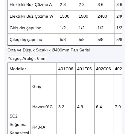
Elektrikli Buz Çözme A
2.3
2.3
3.6
3.6
Elektrikli Buz Çözme W
1500
1500
2400
2400
Giriş dış çapı inç
1/2
1/2
1/2
1/2
Çıkış dış çapı inç
5/8
5/8
5/8
5/8
Orta ve Düşük Sıcaklık Ø400mm Fan Serisi
Yüzgeç Aralığı: 6mm
Modeller
401C06
401F06
402C06
402D06
Giriş
Havası0°C
3.2
4.9
6.4
7.9
SC2
Soğutma
R404A
Kapasitesi