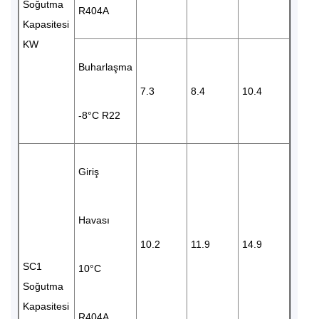
Soğutma
R404A
Kapasitesi
KW
Buharlaşma
7.3
8.4
10.4
-8°C R22
Giriş
Havası
10.2
11.9
14.9
SC1
10°C
Soğutma
Kapasitesi
R404A