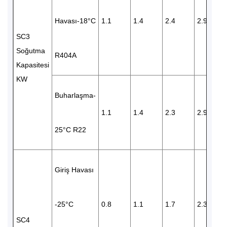
Havası-18°C
1.1
1.4
2.4
2.9
SC3
Soğutma
R404A
Kapasitesi
KW
Buharlaşma-
1.1
1.4
2.3
2.9
25°C R22
Giriş Havası
-25°C
0.8
1.1
1.7
2.3
SC4