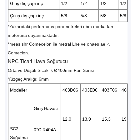
Giriş dış çapı inç
1/2
1/2
1/2
1/2
Çıkış dış çapı inç
5/8
5/8
5/8
5/8
*Yukarıdaki performans parametreleri ebm marka fan
motoruna dayanmaktadır.
*meas shr Comeceion ile metral Lhe ve ohaes ae △
Comecion.
NPC Ticari Hava Soğutucu
Orta ve Düşük Sıcaklık Ø400mm Fan Serisi
Yüzgeç Aralığı: 6mm
Modeller
403D06
403E06
403F06
404F06
Giriş Havası
12.0
13.9
15.3
19.0
SC2
0°C R404A
Soğutma