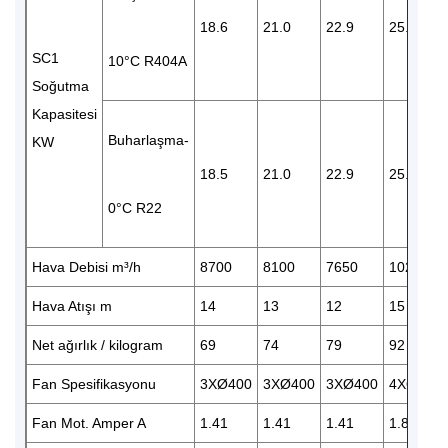
18.6
21.0
22.9
25.6
SC1
10°C R404A
Soğutma
Kapasitesi
Buharlaşma-
KW
18.5
21.0
22.9
25.8
0°C R22
Hava Debisi m³/h
8700
8100
7650
10200
Hava Atışı m
14
13
12
15
Net ağırlık / kilogram
69
74
79
92
Fan Spesifikasyonu
3XØ400
3XØ400
3XØ400
4XØ400
Fan Mot. Amper A
1.41
1.41
1.41
1.88