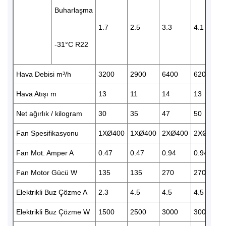
Buharlaşma
1.7
2.5
3.3
4.1
-31°C R22
Hava Debisi m³/h
3200
2900
6400
6200
Hava Atışı m
13
11
14
13
Net ağırlık / kilogram
30
35
47
50
Fan Spesifikasyonu
1XØ400
1XØ400
2XØ400
2XØ400
Fan Mot. Amper A
0.47
0.47
0.94
0.94
Fan Motor Gücü W
135
135
270
270
Elektrikli Buz Çözme A
2.3
4.5
4.5
4.5
Elektrikli Buz Çözme W
1500
2500
3000
3000