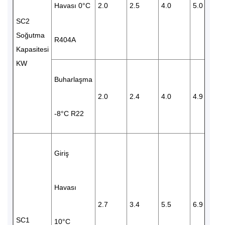
Havası 0°C
2.0
2.5
4.0
5.0
SC2
Soğutma
R404A
Kapasitesi
KW
Buharlaşma
2.0
2.4
4.0
4.9
-8°C R22
Giriş
Havası
2.7
3.4
5.5
6.9
SC1
10°C