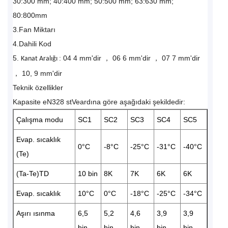
30:300 mm; 40:400 mm; 50:500 mm; 63:630 mm;
80:800mm
3.Fan Miktarı
4.Dahili Kod
5.
04 4 mm'dir
，
06 6 mm'dir
，
07 7 mm'dir
:
Kanat Aralığı
，
10, 9 mm'dir
Teknik özellikler
Kapasite eN328 stVeardına göre aşağıdaki şekildedir:
Çalışma modu
SC1
SC2
SC3
SC4
SC5
Evap. sıcaklık
0°C
-8°C
-25°C
-31°C
-40°C
(Te)
(Ta-Te)TD
10 bin
8K
7K
6K
6K
Evap. sıcaklık
10°C
0°C
-18°C
-25°C
-34°C
Aşırı ısınma
6,5
5,2
4,6
3,9
3,9
bin
bin
bin
bin
bin