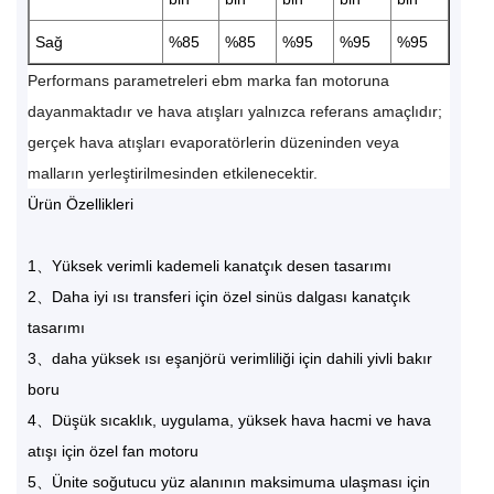
Sağ
%85
%85
%95
%95
%95
Performans parametreleri ebm marka fan motoruna
dayanmaktadır ve hava atışları yalnızca referans amaçlıdır;
gerçek hava atışları evaporatörlerin düzeninden veya
malların yerleştirilmesinden etkilenecektir.
Ürün Özellikleri
1、Yüksek verimli kademeli kanatçık desen tasarımı
2、Daha iyi ısı transferi için özel sinüs dalgası kanatçık
tasarımı
3、daha yüksek ısı eşanjörü verimliliği için dahili yivli bakır
boru
4、Düşük sıcaklık, uygulama, yüksek hava hacmi ve hava
atışı için özel fan motoru
5、Ünite soğutucu yüz alanının maksimuma ulaşması için