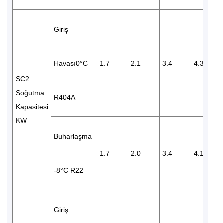
Giriş
Havası0°C
1.7
2.1
3.4
4.3
SC2
Soğutma
R404A
Kapasitesi
KW
Buharlaşma
1.7
2.0
3.4
4.1
-8°C R22
Giriş