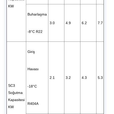
KW
Buharlaşma
3.0
4.9
6.2
7.7
-8°C R22
Giriş
Havası
2.1
3.2
4.3
5.3
SC3
-18°C
Soğutma
Kapasitesi
R404A
KW