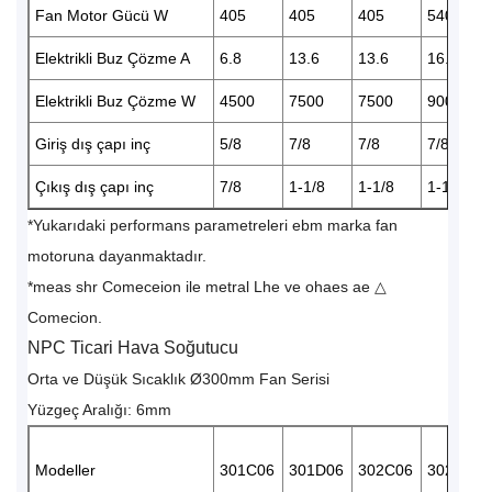
Fan Motor Gücü W
405
405
405
540
Elektrikli Buz Çözme A
6.8
13.6
13.6
16.4
Elektrikli Buz Çözme W
4500
7500
7500
9000
Giriş dış çapı inç
5/8
7/8
7/8
7/8
Çıkış dış çapı inç
7/8
1-1/8
1-1/8
1-1/8
*Yukarıdaki performans parametreleri ebm marka fan
motoruna dayanmaktadır.
*meas shr Comeceion ile metral Lhe ve ohaes ae △
Comecion.
NPC Ticari Hava Soğutucu
Orta ve Düşük Sıcaklık Ø300mm Fan Serisi
Yüzgeç Aralığı: 6mm
Modeller
301C06
301D06
302C06
302D06